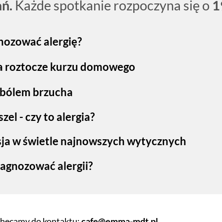
ań.
Każde spotkanie rozpoczyna się o
1
nozować alergię?
a roztocze
kurzu domowego
 bólem brzucha
szel
- czy to alergia?
ja w świetle
najnowszych wytycznych
diagnozować
alergii?
achęcamy do kontaktu:
cafe@emma-mdt.pl