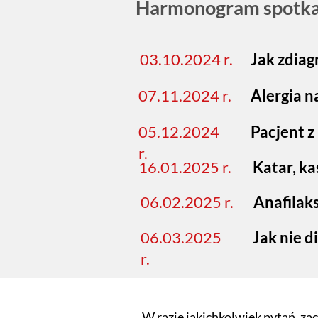
Harmonogram spotk
03.10.2024 r.
Jak zdiag
07.11.2024 r.
Alergia n
05.12.2024
Pacjent z
r.
16.01.2025 r.
Katar, ka
06.02.2025 r.
Anafilaks
06.03.2025
Jak nie 
r.
W razie jakichkolwiek pytań, z