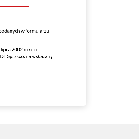
podanych w formularzu
lipca 2002 roku o
T Sp. z o.o. na wskazany